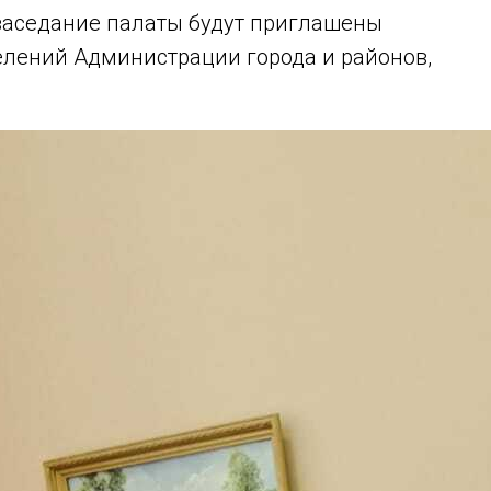
 заседание палаты будут приглашены
елений Администрации города и районов,