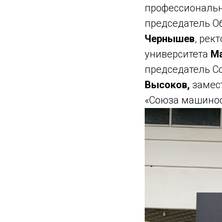
профессиональн
председатель О
Чернышев
, рек
университета
Ма
председатель С
Высоков,
замес
«Союза машинос