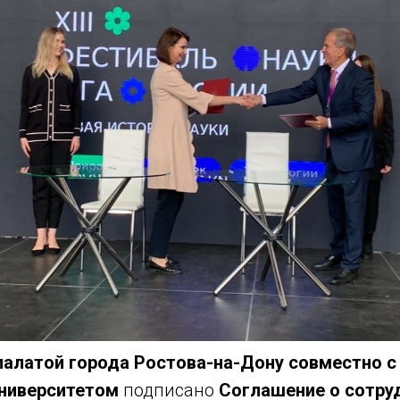
палатой города Ростова-на-Дону совместно
ниверситетом
подписано
Соглашение о сотру