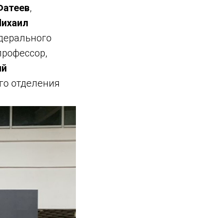
Фатеев
,
ихаил
дерального
профессор,
ий
го отделения