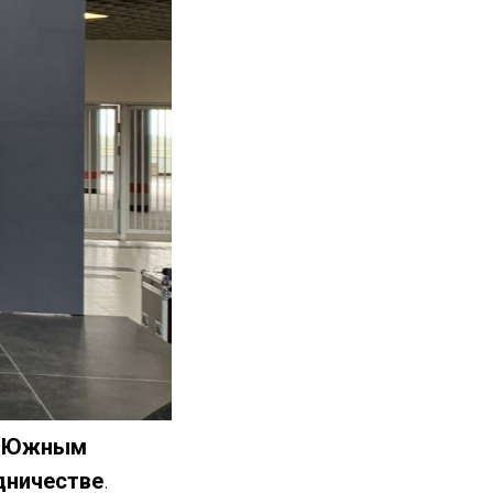
 с Южным
дничестве
.