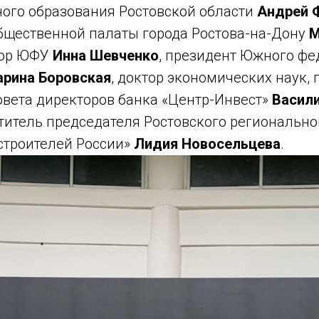
ого образования Ростовской области
Андрей 
бщественной палаты города Ростова-на-Дону
М
тор ЮФУ
Инна Шевченко
, президент Южного фе
рина Боровская
, доктор экономических наук, 
овета директоров банка «Центр-Инвест»
Васил
титель председателя Ростовского регионально
троителей России»
Лидия Новосельцева
.