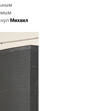
льным
аемым
кнул
Михаил