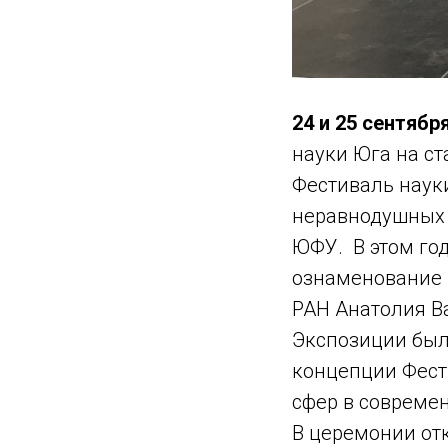
24 и 25 сентяб
науки Юга на ст
Фестиваль наук
неравнодушных 
ЮФУ. В этом год
ознаменование 
РАН Анатолия В
Экспозиции был
концепции Фест
сфер в современ
В церемонии от