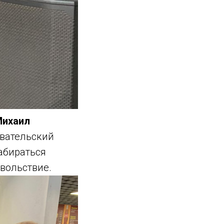
ихаил
авательский
абираться
овольствие.