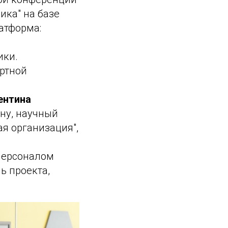
ика" на базе
атформа:
ики.
ертной
ентина
ну, научный
я организация",
 персоналом
ь проекта,