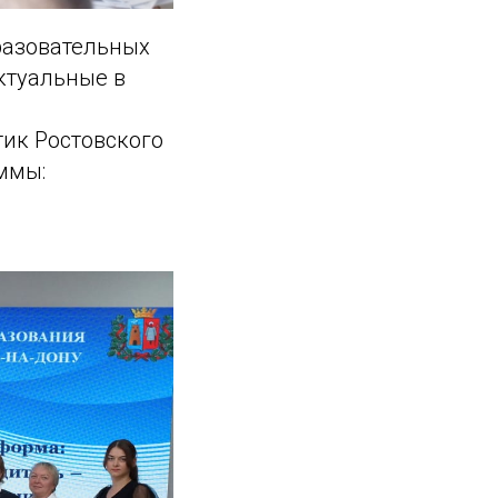
разовательных
ктуальные в
ик Ростовского
ммы: