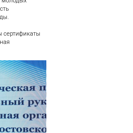
я молодых
сть
ды.
ы сертификаты
вная