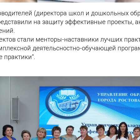
оводителей (директора школ и дошкольных об
редставили на защиту эффективные проекты, а
ений.
ектов стали менторы-наставники лучших практ
мплексной деятельсностно-обучающей програ
 практики".