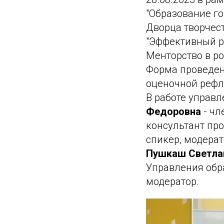
"Образование го
Дворца творчес
"Эффективный р
Менторство в р
Форма проведен
оценочной рефл
В работе управ
Федоровна
- чл
консультант про
спикер, модера
Пушкаш Светла
Управления обра
модератор.