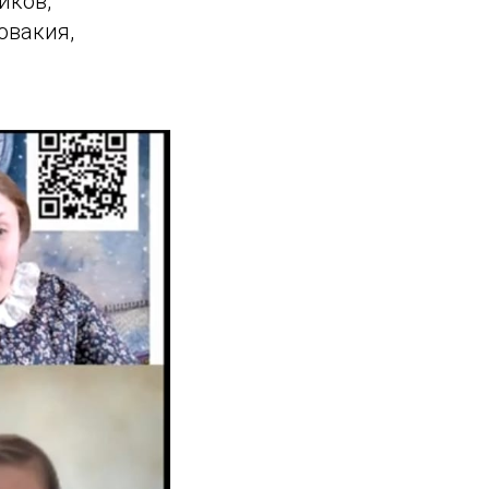
иков,
овакия,