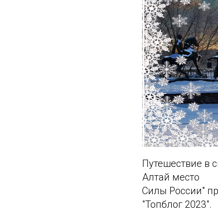
Путешествие в с
Алтай место
Силы России" п
"Топблог 2023".