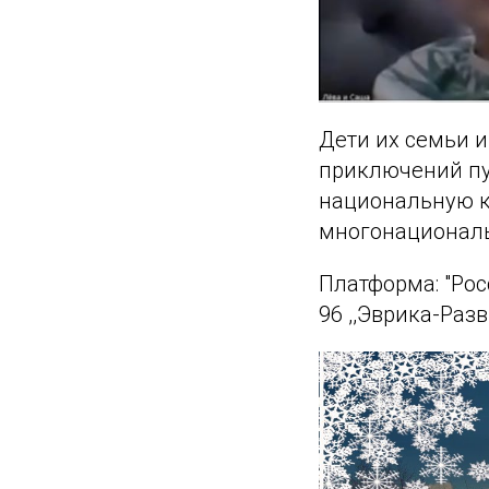
Дети их семьи и
приключений пу
национальную ку
многонациональ
Платформа: "Ро
96 ,,Эврика-Раз