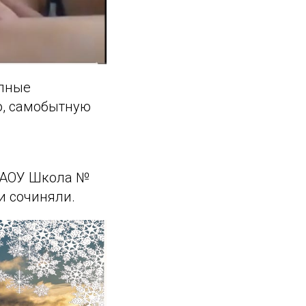
олные
ю, самобытную
 МАОУ Школа №
 и сочиняли.