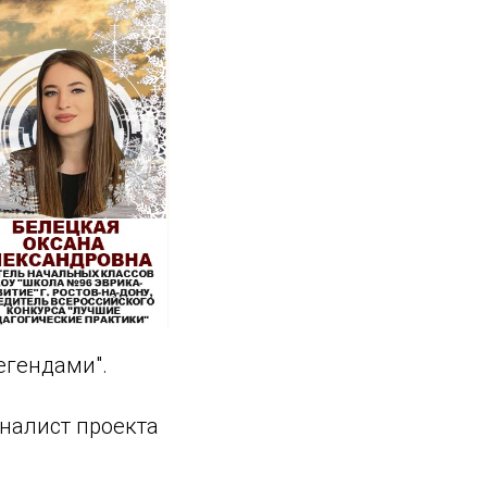
егендами".
иналист проекта