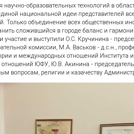
я научно-образовательных технологий в облас
диной национальной идеи представителей вс
й. Только объединение всех общественных ин
анить сложившийся в городе баланс и гармони
и участие и выступили О.С. Кручинина - предс
ательной комиссии, М.А. Васьков - д.с.н., про
ории и международных отношений Института и
отношений ЮФУ, Ю.В. Акинина - председатель
м вопросам, религии и казачеству Администр