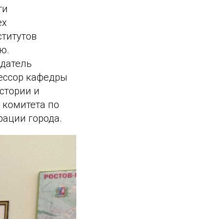
ти
ех
ститутов
ю.
едатель
фессор кафедры
стории и
 комитета по
ации города.