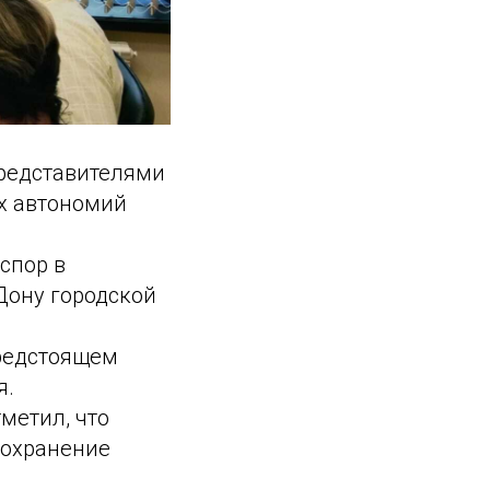
представителями
х автономий
спор в
Дону городской
предстоящем
я.
метил, что
сохранение