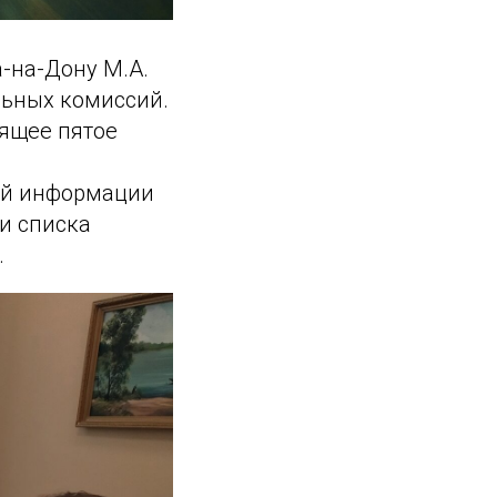
-на-Дону М.А.
льных комиссий.
оящее пятое
ой информации
и списка
.