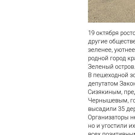
19 октября рос
другие обществе
зеленее, уютне
родной город кр
Зеленый остров.
В пешеходной з
депутатом Зако
Сизякиным, пре
Чернышевым, го
высадили 35 дер
Организаторы н
но и угостили и
всех позитивны