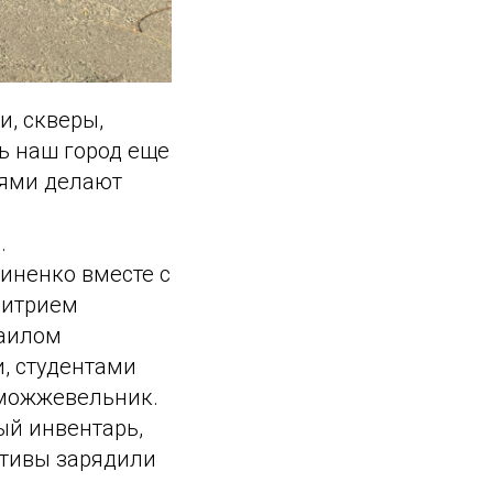
и, скверы,
ь наш город еще
иями делают
.
иненко вместе с
митрием
хаилом
, студентами
, можжевельник.
ый инвентарь,
ктивы зарядили