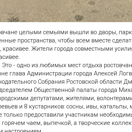
товчане целыми семьями вышли во дворы, парк
нные пространства, чтобы всем вместе сделат
е, красивее. Жители города совместными усил
асивее.
 Это - одно из любимых мест отдыха ростовчан
оне глава Администрации города Алексей Логв
нодательного Собрания Ростовской области Д
дседателем Общественной палаты города Ми
родскими депутатами, жителями, волонтерами
евьев и 8 кустарников: сосны, ивы, катальпы
е только предоставили участникам необходим
х горячем чаем, выпечкой, а творческие колле
м настроением.