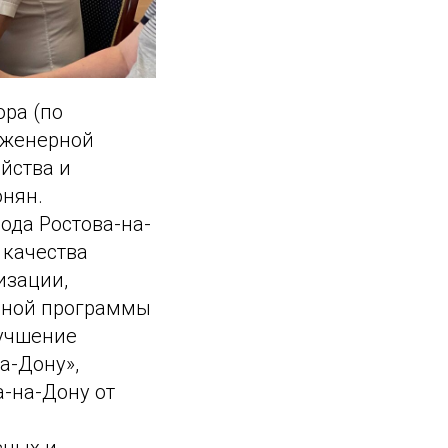
ора (по
нженерной
йства и
юнян.
ода Ростова-на-
 качества
изации,
ьной программы
лучшение
а-Дону»,
-на-Дону от