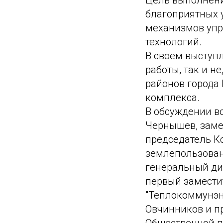
Цель выполнени
благоприятных 
механизмов уп
технологий.
В своем выступл
работы, так и н
районов города
комплекса.
В обсуждении в
Чернышев, заме
председатель Ко
землепользован
генеральный ди
первый замести
"Теплокоммунэне
Овчинников и п