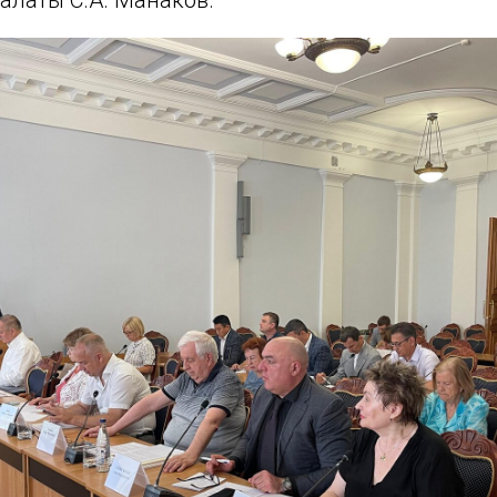
алаты С.А. Манаков.