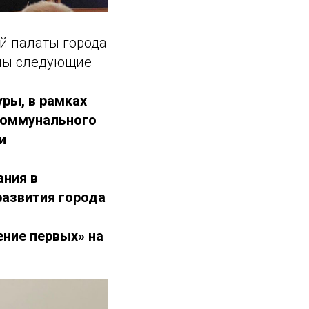
й палаты города
ены следующие
уры, в рамках
коммунального
и
ания в
развития города
ение первых» на