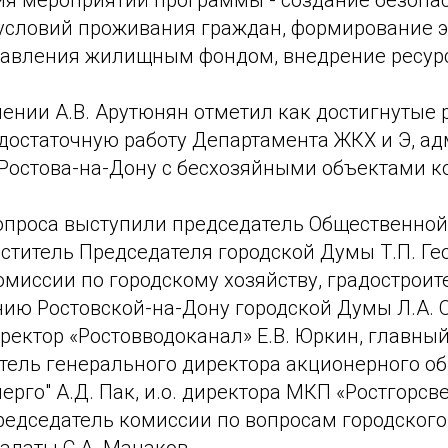
я мероприятий программы - создание безопа
условий проживания граждан, формирование 
равления жилищным фондом, внедрение ресур
ении А.В. Арутюнян отметил как достигнутые 
едостаточную работу Департамента ЖКХ и Э, а
 Ростова-на-Дону с бесхозяйными объектами 
опроса выступили председатель Общественной
ститель Председателя городской Думы Т.П. Ге
миссии по городскому хозяйству, градостроит
ию Ростовской-на-Дону городской Думы Л.А. 
ректор «Ростовводоканал» Е.В. Юркин, главны
тель генерального директора акционерного о
рго" А.Д. Пак, и.о. директора МКП «Ростгорсвет
редседатель комиссии по вопросам городского