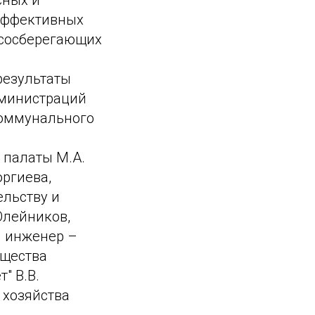
сных и
эффективных
сосберегающих
результаты
дминистраций
коммунального
 палаты М.А.
оргиева,
ельству и
Олейников,
й инженер –
бщества
" В.В.
 хозяйства