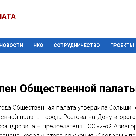
ЛАТА
НОВОСТИ
НКО
СОТРУДНИЧЕСТВО
ПРОЕКТЫ
лен Общественной палаты
 года Общественная палата утвердила большин
енной палаты города Ростова-на-Дону второго
сандровича – председателя ТОС «2-ой Авиаго
района, координатора движения «Сделаем!» по