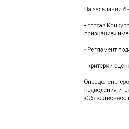
На заседании б
- состав Конку
признание» име
- Регламент под
- критерии оце
Определены сро
подведения ито
«Общественное 