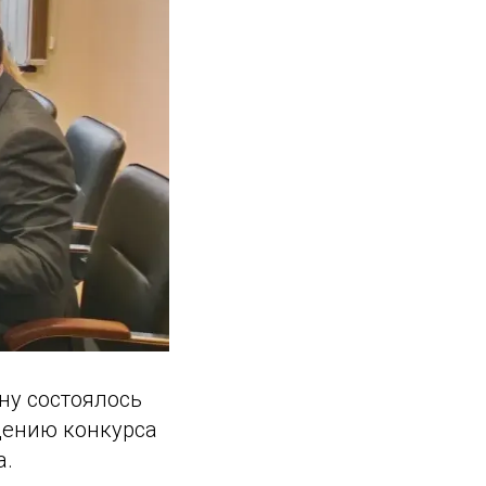
ну состоялось
дению конкурса
а.