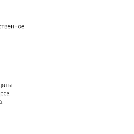
ственное
 даты
урса
а.